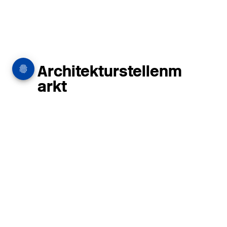
Architekturstellenm
arkt
in Hamburg
22.07.2026
Architekt:in (m/w/d) für
entwurfsstarke Ausführungsplanung
LPH5 in Hamburg
Henke & Partner
HENKE + PARTNER ist ein
hochspezialisiertes Architekturbüro für
anspruchsvolle Bauten im
Gesundheits-/Forschungsbau und
Denkmalschutz.
MEHR