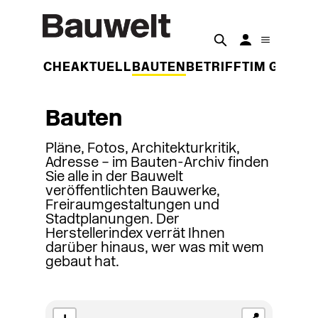
DER WOCHE
AKTUELL
BAUTEN
BETRIFFT
IM GESPR
Bauten
Pläne, Fotos, Architekturkritik,
Adresse – im Bauten-Archiv finden
Sie alle in der Bauwelt
veröffentlichten Bauwerke,
Freiraumgestaltungen und
Stadtplanungen. Der
Herstellerindex verrät Ihnen
darüber hinaus, wer was mit wem
gebaut hat.