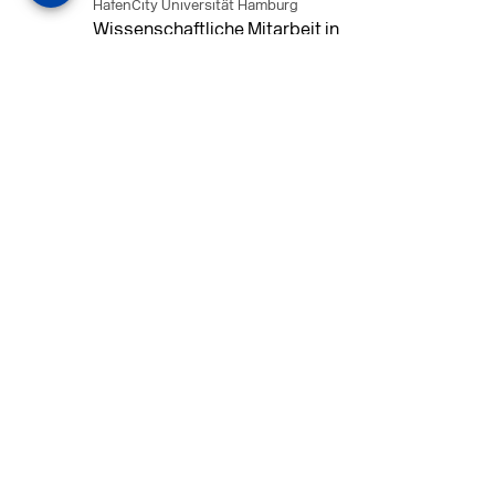
HafenCity Universität Hamburg
Wissenschaftliche Mitarbeit in
Architektur und Städtebaulichem
Entwurf an der HafenCity Universität
Hamburg, 50% Arbeitszeit, 3 Jahre
befristet.
MEHR
in Ahaus (+1 weiterer Standort)
14.07.2026
Architekt (m/w/d) für LPH 1-5 in Ahaus
oder Dortmund
farwickgrote partner Architekten BDA
Stadtplaner PartmbB
Architekt (m/w/d) gesucht: Nachhaltige
Projekte, starkes Team, flexible
Arbeitszeiten und beste
Entwicklungschancen in Ahaus oder
Dortmund
MEHR