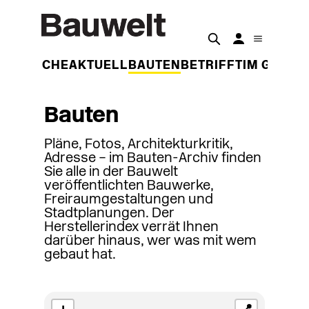
DER WOCHE
AKTUELL
BAUTEN
BETRIFFT
IM GESPR
Bauten
Pläne, Fotos, Architekturkritik,
Adresse – im Bauten-Archiv finden
Sie alle in der Bauwelt
veröffentlichten Bauwerke,
Freiraumgestaltungen und
Stadtplanungen. Der
Herstellerindex verrät Ihnen
darüber hinaus, wer was mit wem
gebaut hat.