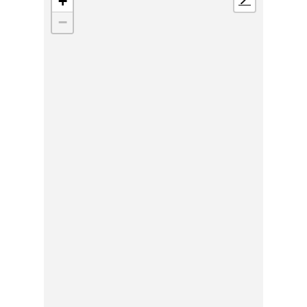
+
📍
−