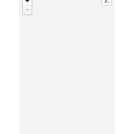
+
📍
−