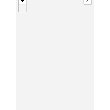
+
📍
−