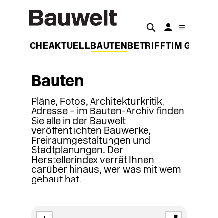
DER WOCHE
AKTUELL
BAUTEN
BETRIFFT
IM GESPR
Bauten
Pläne, Fotos, Architekturkritik,
Adresse – im Bauten-Archiv finden
Sie alle in der Bauwelt
veröffentlichten Bauwerke,
Freiraumgestaltungen und
Stadtplanungen. Der
Herstellerindex verrät Ihnen
darüber hinaus, wer was mit wem
gebaut hat.