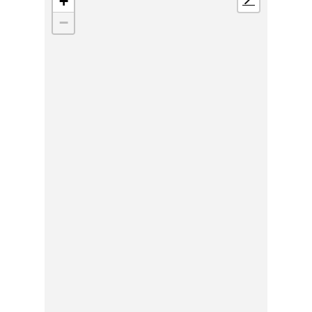
+
📍
−