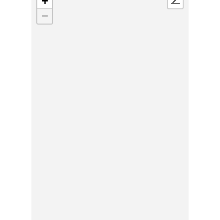
+
📍
−