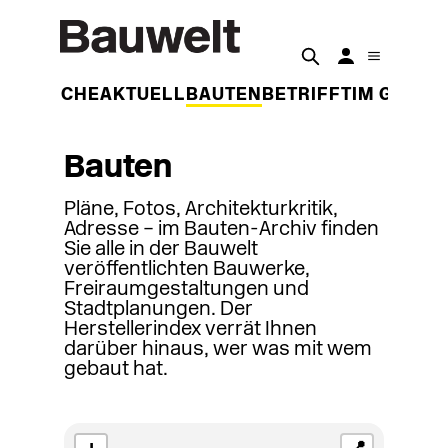
DER WOCHE
AKTUELL
BAUTEN
BETRIFFT
IM GESPR
Bauten
Pläne, Fotos, Architekturkritik,
Adresse – im Bauten-Archiv finden
Sie alle in der Bauwelt
veröffentlichten Bauwerke,
Freiraumgestaltungen und
Stadtplanungen. Der
Herstellerindex verrät Ihnen
darüber hinaus, wer was mit wem
gebaut hat.