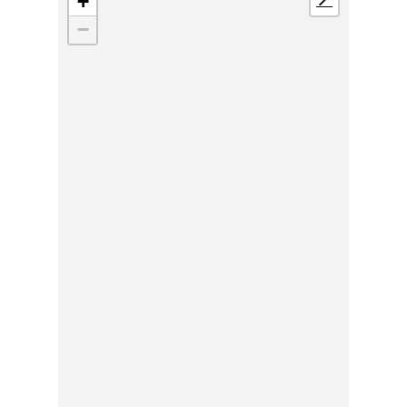
+
📍
−