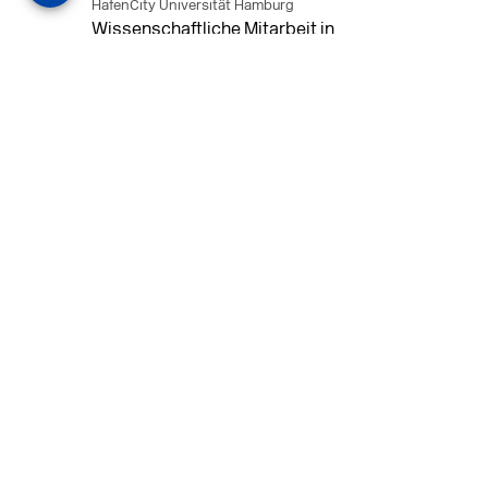
HafenCity Universität Hamburg
Wissenschaftliche Mitarbeit in
Architektur und Städtebaulichem
Entwurf an der HafenCity Universität
Hamburg, 50% Arbeitszeit, 3 Jahre
befristet.
MEHR
in Ahaus (+1 weiterer Standort)
14.07.2026
Architekt (m/w/d) für LPH 1-5 in Ahaus
oder Dortmund
farwickgrote partner Architekten BDA
Stadtplaner PartmbB
Architekt (m/w/d) gesucht: Nachhaltige
Projekte, starkes Team, flexible
Arbeitszeiten und beste
Entwicklungschancen in Ahaus oder
Dortmund
MEHR