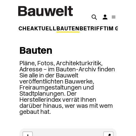
DER WOCHE
AKTUELL
BAUTEN
BETRIFFT
IM GESPR
Bauten
Pläne, Fotos, Architekturkritik,
Adresse – im Bauten-Archiv finden
Sie alle in der Bauwelt
veröffentlichten Bauwerke,
Freiraumgestaltungen und
Stadtplanungen. Der
Herstellerindex verrät Ihnen
darüber hinaus, wer was mit wem
gebaut hat.