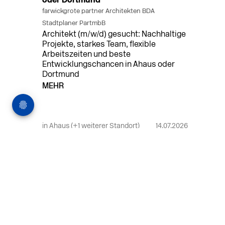
oder Dortmund
farwickgrote partner Architekten BDA
Stadtplaner PartmbB
Architekt (m/w/d) gesucht: Nachhaltige
Projekte, starkes Team, flexible
Arbeitszeiten und beste
Entwicklungschancen in Ahaus oder
Dortmund
MEHR
in Ahaus (+1 weiterer Standort)
14.07.2026
Bauleiter (m/w/d) Bauüberwachung in
Ahaus oder Dortmund
farwickgrote partner Architekten BDA
Stadtplaner PartmbB
Bauleiter (m/w/d) gesucht: Nachhaltige
Projekte, starkes Team, flexible
Arbeitszeiten und beste
Entwicklungschancen in Ahaus oder
Dortmund