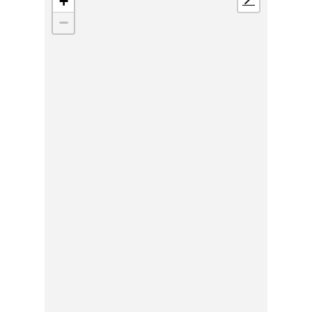
+
📍
−