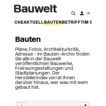
DER WOCHE
AKTUELL
BAUTEN
BETRIFFT
IM GESPR
Bauten
Pläne, Fotos, Architekturkritik,
Adresse – im Bauten-Archiv finden
Sie alle in der Bauwelt
veröffentlichten Bauwerke,
Freiraumgestaltungen und
Stadtplanungen. Der
Herstellerindex verrät Ihnen
darüber hinaus, wer was mit wem
gebaut hat.