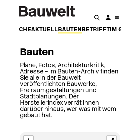
DER WOCHE
AKTUELL
BAUTEN
BETRIFFT
IM GESPR
Bauten
Pläne, Fotos, Architekturkritik,
Adresse – im Bauten-Archiv finden
Sie alle in der Bauwelt
veröffentlichten Bauwerke,
Freiraumgestaltungen und
Stadtplanungen. Der
Herstellerindex verrät Ihnen
darüber hinaus, wer was mit wem
gebaut hat.