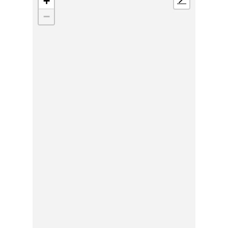
+
📍
−