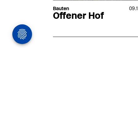
Bauten
09.
Offener Hof
Architekturstelle
in Hamburg
22.07
Architekt:in (m/w/d) für
entwurfsstarke Ausführungspla
LPH5 in Hamburg
Henke & Partner
HENKE + PARTNER ist ein
hochspezialisiertes Architekturbür
anspruchsvolle Bauten im