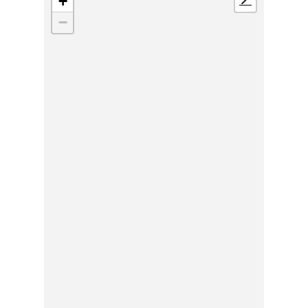
+
📍
−