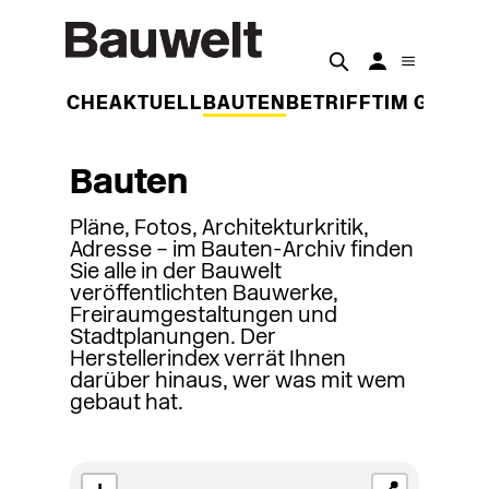
DER WOCHE
AKTUELL
BAUTEN
BETRIFFT
IM GESPR
Bauten
Pläne, Fotos, Architekturkritik,
Adresse – im Bauten-Archiv finden
Sie alle in der Bauwelt
veröffentlichten Bauwerke,
Freiraumgestaltungen und
Stadtplanungen. Der
Herstellerindex verrät Ihnen
darüber hinaus, wer was mit wem
gebaut hat.