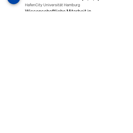
HafenCity Universität Hamburg
Wissenschaftliche Mitarbeit in
Architektur und Städtebaulichem
Entwurf an der HafenCity Universität
Hamburg, 50% Arbeitszeit, 3 Jahre
befristet.
MEHR
in Ahaus (+1 weiterer Standort)
14.07.2026
Architekt (m/w/d) für LPH 1-5 in Ahaus
oder Dortmund
farwickgrote partner Architekten BDA
Stadtplaner PartmbB
Architekt (m/w/d) gesucht: Nachhaltige
Projekte, starkes Team, flexible
Arbeitszeiten und beste
Entwicklungschancen in Ahaus oder
Dortmund
MEHR