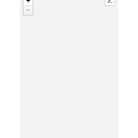
+
📍
−