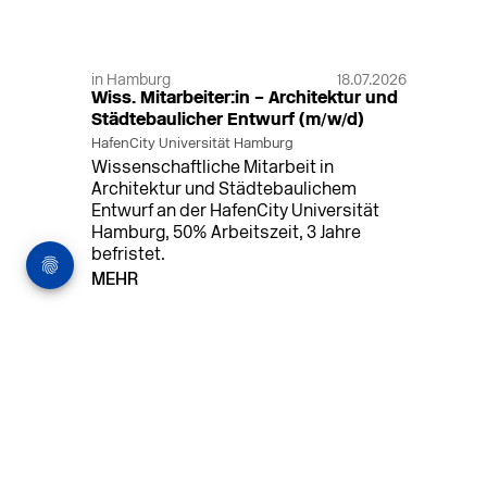
in Hamburg
18.07.2026
Wiss. Mitarbeiter:in – Architektur und
Städtebaulicher Entwurf (m/w/d)
HafenCity Universität Hamburg
Wissenschaftliche Mitarbeit in
Architektur und Städtebaulichem
Entwurf an der HafenCity Universität
Hamburg, 50% Arbeitszeit, 3 Jahre
befristet.
MEHR
in Ahaus (+1 weiterer Standort)
14.07.2026
Architekt (m/w/d) für LPH 1-5 in Ahaus
oder Dortmund
farwickgrote partner Architekten BDA
Stadtplaner PartmbB
Architekt (m/w/d) gesucht: Nachhaltige