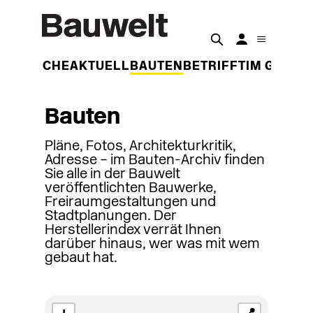
DER WOCHE
AKTUELL
BAUTEN
BETRIFFT
IM GESPR
Bauten
Pläne, Fotos, Architekturkritik,
Adresse – im Bauten-Archiv finden
Sie alle in der Bauwelt
veröffentlichten Bauwerke,
Freiraumgestaltungen und
Stadtplanungen. Der
Herstellerindex verrät Ihnen
darüber hinaus, wer was mit wem
gebaut hat.