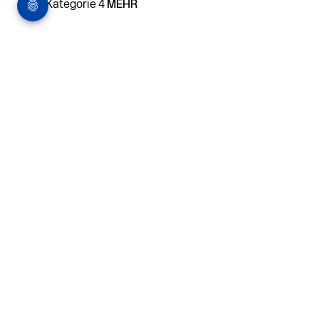
Kategorie 4
MEHR
Architekturstellenm
arkt
in Hamburg
22.07.2026
Architekt:in (m/w/d) für
entwurfsstarke Ausführungsplanung
LPH5 in Hamburg
Henke & Partner
HENKE + PARTNER ist ein