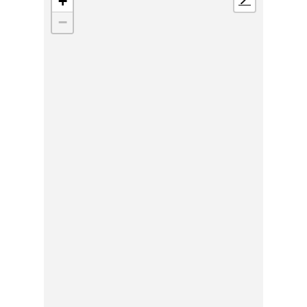
+
📍
−