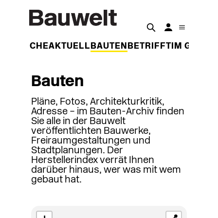
DER WOCHE
AKTUELL
BAUTEN
BETRIFFT
IM GESPR
Bauten
Pläne, Fotos, Architekturkritik,
Adresse – im Bauten-Archiv finden
Sie alle in der Bauwelt
veröffentlichten Bauwerke,
Freiraumgestaltungen und
Stadtplanungen. Der
Herstellerindex verrät Ihnen
darüber hinaus, wer was mit wem
gebaut hat.