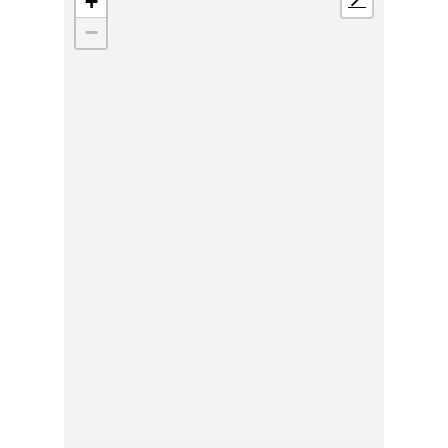
+
📍
−