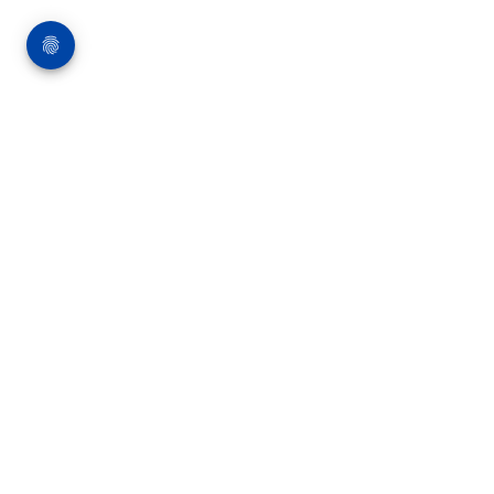
Bauten
05.08.2009
Bürgerzentrum "Am
Hopfengarten"
Wohnungen, Büros, Bürgersaal
MEHR