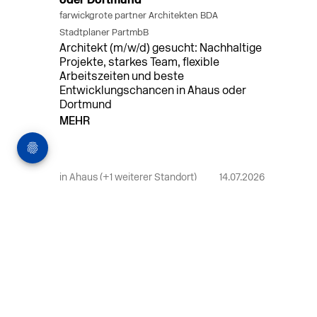
oder Dortmund
farwickgrote partner Architekten BDA
Stadtplaner PartmbB
Architekt (m/w/d) gesucht: Nachhaltige
Projekte, starkes Team, flexible
Arbeitszeiten und beste
Entwicklungschancen in Ahaus oder
Dortmund
MEHR
in Ahaus (+1 weiterer Standort)
14.07.2026
Bauleiter (m/w/d) Bauüberwachung in
Ahaus oder Dortmund
farwickgrote partner Architekten BDA
Stadtplaner PartmbB
Bauleiter (m/w/d) gesucht: Nachhaltige
Projekte, starkes Team, flexible
Arbeitszeiten und beste
Entwicklungschancen in Ahaus oder
Dortmund