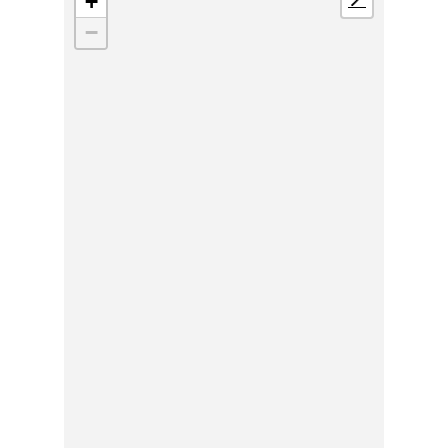
+
📍
−