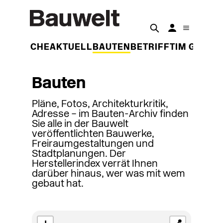
DER WOCHE
AKTUELL
BAUTEN
BETRIFFT
IM GESPR
Bauten
Pläne, Fotos, Architekturkritik,
Adresse – im Bauten-Archiv finden
Sie alle in der Bauwelt
veröffentlichten Bauwerke,
Freiraumgestaltungen und
Stadtplanungen. Der
Herstellerindex verrät Ihnen
darüber hinaus, wer was mit wem
gebaut hat.