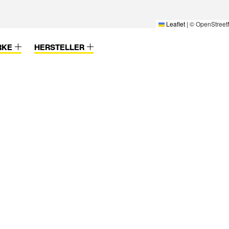
Leaflet
|
© OpenStreet
RKE
HERSTELLER