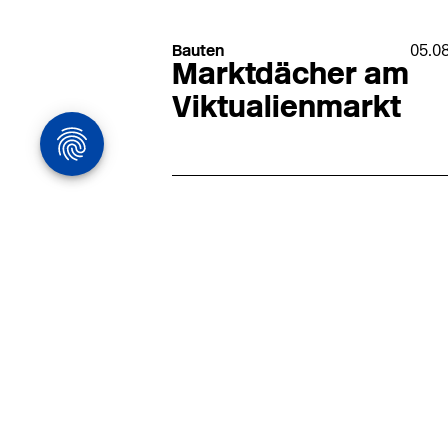
Bauten
05.0
Marktdächer am
Viktualienmarkt
Architekturstelle
in Hamburg
22.07
Architekt:in (m/w/d) für
entwurfsstarke Ausführungspla
LPH5 in Hamburg
Henke & Partner