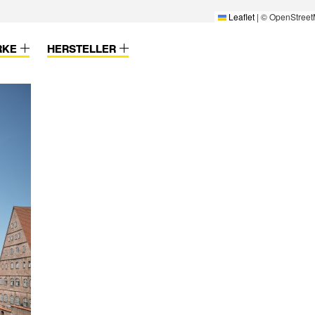
Leaflet
|
© OpenStreet
RKE
HERSTELLER