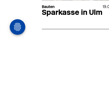
Bauten
19.
Sparkasse in Ulm
Architekturstelle
in Hamburg
22.07
Architekt:in (m/w/d) für
entwurfsstarke Ausführungspla
LPH5 in Hamburg
Henke & Partner
HENKE + PARTNER ist ein
hochspezialisiertes Architekturbür
anspruchsvolle Bauten im