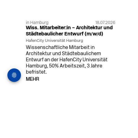
in Hamburg
18.07.2026
Wiss. Mitarbeiter:in – Architektur und
Städtebaulicher Entwurf (m/w/d)
HafenCity Universität Hamburg
Wissenschaftliche Mitarbeit in
Architektur und Städtebaulichem
Entwurf an der HafenCity Universität
Hamburg, 50% Arbeitszeit, 3 Jahre
befristet.
MEHR
in Ahaus (+1 weiterer Standort)
14.07.2026
Architekt (m/w/d) für LPH 1-5 in Ahaus
oder Dortmund
farwickgrote partner Architekten BDA
Stadtplaner PartmbB
Architekt (m/w/d) gesucht: Nachhaltige