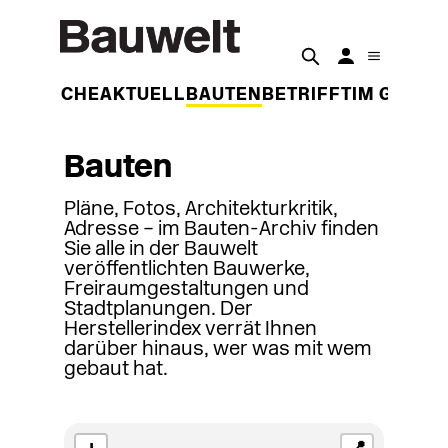
DER WOCHE
AKTUELL
BAUTEN
BETRIFFT
IM GESPR
Bauten
Pläne, Fotos, Architekturkritik,
Adresse – im Bauten-Archiv finden
Sie alle in der Bauwelt
veröffentlichten Bauwerke,
Freiraumgestaltungen und
Stadtplanungen. Der
Herstellerindex verrät Ihnen
darüber hinaus, wer was mit wem
gebaut hat.