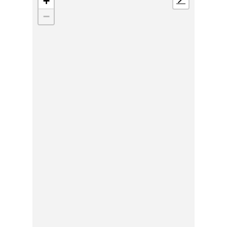
+
📍
−