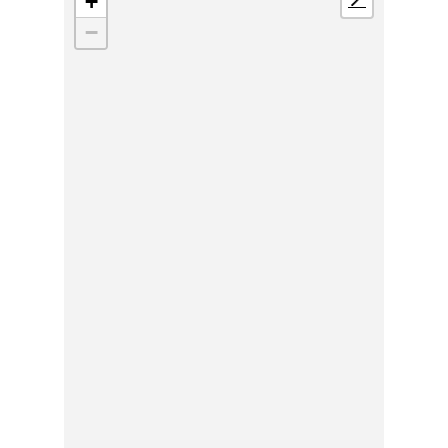
+
📍
−