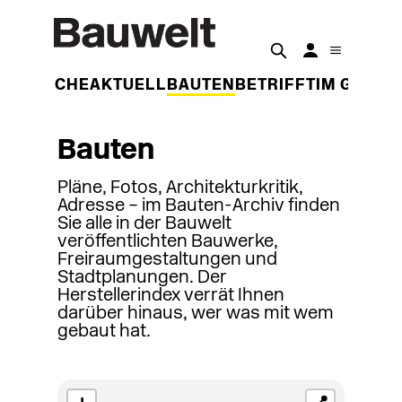
DER WOCHE
AKTUELL
BAUTEN
BETRIFFT
IM GESPR
Bauten
Pläne, Fotos, Architekturkritik,
Adresse – im Bauten-Archiv finden
Sie alle in der Bauwelt
veröffentlichten Bauwerke,
Freiraumgestaltungen und
Stadtplanungen. Der
Herstellerindex verrät Ihnen
darüber hinaus, wer was mit wem
gebaut hat.