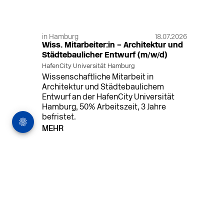
in Hamburg
18.07.2026
Wiss. Mitarbeiter:in – Architektur und
Städtebaulicher Entwurf (m/w/d)
HafenCity Universität Hamburg
Wissenschaftliche Mitarbeit in
Architektur und Städtebaulichem
Entwurf an der HafenCity Universität
Hamburg, 50% Arbeitszeit, 3 Jahre
befristet.
MEHR
in Ahaus (+1 weiterer Standort)
14.07.2026
Architekt (m/w/d) für LPH 1-5 in Ahaus
oder Dortmund
farwickgrote partner Architekten BDA
Stadtplaner PartmbB
Architekt (m/w/d) gesucht: Nachhaltige