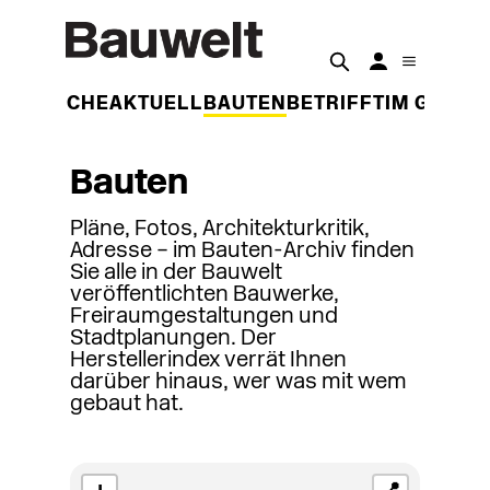
DER WOCHE
AKTUELL
BAUTEN
BETRIFFT
IM GESPR
Bauten
Pläne, Fotos, Architekturkritik,
Adresse – im Bauten-Archiv finden
Sie alle in der Bauwelt
veröffentlichten Bauwerke,
Freiraumgestaltungen und
Stadtplanungen. Der
Herstellerindex verrät Ihnen
darüber hinaus, wer was mit wem
gebaut hat.