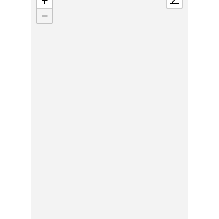
+
📍
−