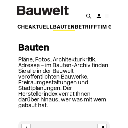
DER WOCHE
AKTUELL
BAUTEN
BETRIFFT
IM GESPR
Bauten
Pläne, Fotos, Architekturkritik,
Adresse – im Bauten-Archiv finden
Sie alle in der Bauwelt
veröffentlichten Bauwerke,
Freiraumgestaltungen und
Stadtplanungen. Der
Herstellerindex verrät Ihnen
darüber hinaus, wer was mit wem
gebaut hat.