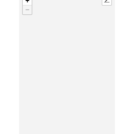
+
📍
−