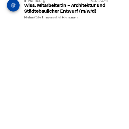
in Hamburg
18.07.2026
Wiss. Mitarbeiter:in – Architektur und
Städtebaulicher Entwurf (m/w/d)
HafenCity Universität Hamburg
Wissenschaftliche Mitarbeit in
Architektur und Städtebaulichem
Entwurf an der HafenCity Universität
Hamburg, 50% Arbeitszeit, 3 Jahre
befristet.
MEHR
in Ahaus (+1 weiterer Standort)
14.07.2026
Architekt (m/w/d) für LPH 1-5 in Ahaus
oder Dortmund
farwickgrote partner Architekten BDA
Stadtplaner PartmbB
Architekt (m/w/d) gesucht: Nachhaltige
Projekte, starkes Team, flexible
Arbeitszeiten und beste
Entwicklungschancen in Ahaus oder