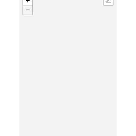
+
📍
−