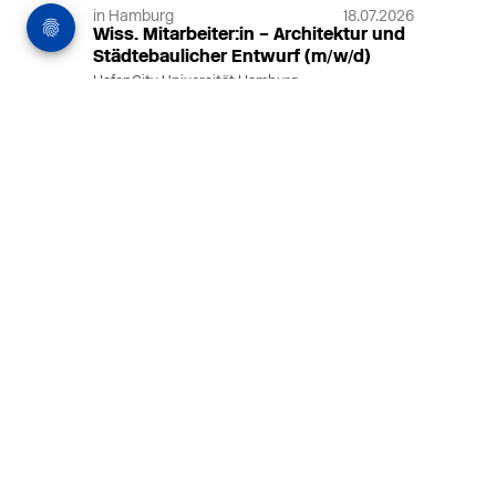
in Hamburg
18.07.2026
Wiss. Mitarbeiter:in – Architektur und
Städtebaulicher Entwurf (m/w/d)
HafenCity Universität Hamburg
Wissenschaftliche Mitarbeit in
Architektur und Städtebaulichem
Entwurf an der HafenCity Universität
Hamburg, 50% Arbeitszeit, 3 Jahre
befristet.
MEHR
in Ahaus (+1 weiterer Standort)
14.07.2026
Architekt (m/w/d) für LPH 1-5 in Ahaus
oder Dortmund
farwickgrote partner Architekten BDA
Stadtplaner PartmbB
Architekt (m/w/d) gesucht: Nachhaltige
Projekte, starkes Team, flexible
Arbeitszeiten und beste
Entwicklungschancen in Ahaus oder