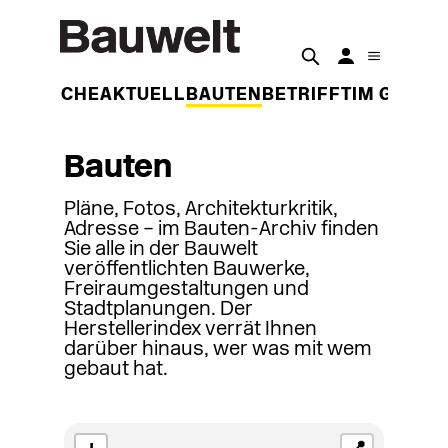
DER WOCHE
AKTUELL
BAUTEN
BETRIFFT
IM GESPR
Bauten
Pläne, Fotos, Architekturkritik,
Adresse – im Bauten-Archiv finden
Sie alle in der Bauwelt
veröffentlichten Bauwerke,
Freiraumgestaltungen und
Stadtplanungen. Der
Herstellerindex verrät Ihnen
darüber hinaus, wer was mit wem
gebaut hat.