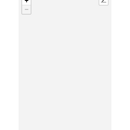
+
📍
−