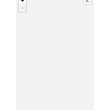
+
📍
−