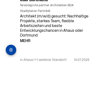
oder Dortmund
farwickgrote partner Architekten BDA
Stadtplaner PartmbB
Architekt (m/w/d) gesucht: Nachhaltige
Projekte, starkes Team, flexible
Arbeitszeiten und beste
Entwicklungschancen in Ahaus oder
Dortmund
MEHR
in Ahaus (+1 weiterer Standort)
14.07.2026
Bauleiter (m/w/d) Bauüberwachung in
Ahaus oder Dortmund
farwickgrote partner Architekten BDA
Stadtplaner PartmbB
Bauleiter (m/w/d) gesucht: Nachhaltige
Projekte, starkes Team, flexible
Arbeitszeiten und beste
Entwicklungschancen in Ahaus oder
Dortmund