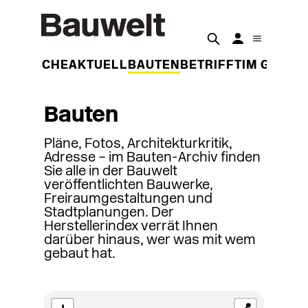
DER WOCHE
AKTUELL
BAUTEN
BETRIFFT
IM GESPR
Bauten
Pläne, Fotos, Architekturkritik,
Adresse – im Bauten-Archiv finden
Sie alle in der Bauwelt
veröffentlichten Bauwerke,
Freiraumgestaltungen und
Stadtplanungen. Der
Herstellerindex verrät Ihnen
darüber hinaus, wer was mit wem
gebaut hat.