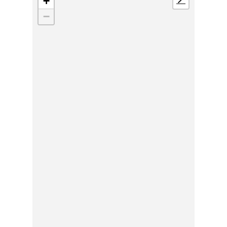
+
📍
−