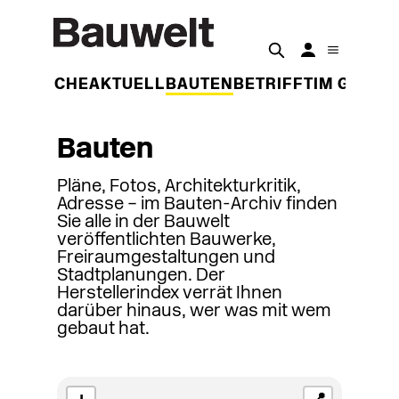
DER WOCHE
AKTUELL
BAUTEN
BETRIFFT
IM GESPR
Bauten
Pläne, Fotos, Architekturkritik,
Adresse – im Bauten-Archiv finden
Sie alle in der Bauwelt
veröffentlichten Bauwerke,
Freiraumgestaltungen und
Stadtplanungen. Der
Herstellerindex verrät Ihnen
darüber hinaus, wer was mit wem
gebaut hat.