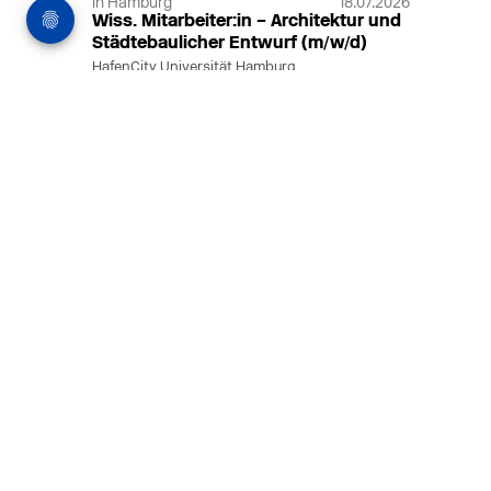
in Hamburg
18.07.2026
Wiss. Mitarbeiter:in – Architektur und
Städtebaulicher Entwurf (m/w/d)
HafenCity Universität Hamburg
Wissenschaftliche Mitarbeit in
Architektur und Städtebaulichem
Entwurf an der HafenCity Universität
Hamburg, 50% Arbeitszeit, 3 Jahre
befristet.
MEHR
in Ahaus (+1 weiterer Standort)
14.07.2026
Architekt (m/w/d) für LPH 1-5 in Ahaus
oder Dortmund
farwickgrote partner Architekten BDA
Stadtplaner PartmbB
Architekt (m/w/d) gesucht: Nachhaltige
Projekte, starkes Team, flexible
Arbeitszeiten und beste
Entwicklungschancen in Ahaus oder