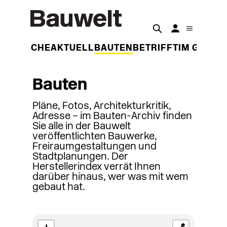
DER WOCHE
AKTUELL
BAUTEN
BETRIFFT
IM GESPR
Bauten
Pläne, Fotos, Architekturkritik,
Adresse – im Bauten-Archiv finden
Sie alle in der Bauwelt
veröffentlichten Bauwerke,
Freiraumgestaltungen und
Stadtplanungen. Der
Herstellerindex verrät Ihnen
darüber hinaus, wer was mit wem
gebaut hat.