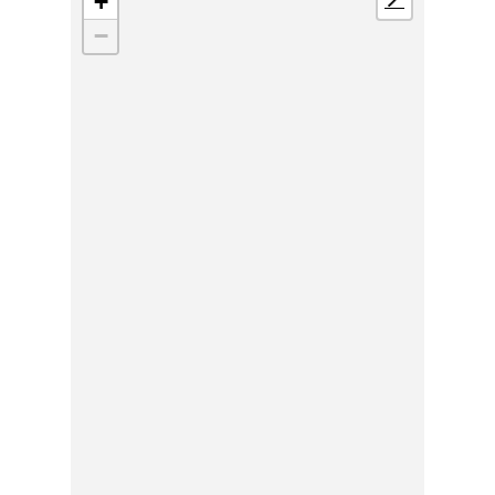
+
📍
−