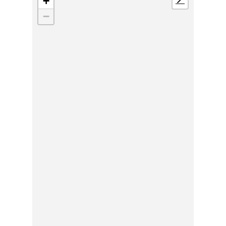
+
📍
−