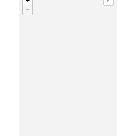
+
📍
−