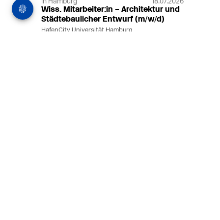
in Hamburg
18.07.2026
Wiss. Mitarbeiter:in – Architektur und
Städtebaulicher Entwurf (m/w/d)
HafenCity Universität Hamburg
Wissenschaftliche Mitarbeit in
Architektur und Städtebaulichem
Entwurf an der HafenCity Universität
Hamburg, 50% Arbeitszeit, 3 Jahre
befristet.
MEHR
in Ahaus (+1 weiterer Standort)
14.07.2026
Architekt (m/w/d) für LPH 1-5 in Ahaus
oder Dortmund
farwickgrote partner Architekten BDA
Stadtplaner PartmbB
Architekt (m/w/d) gesucht: Nachhaltige
Projekte, starkes Team, flexible
Arbeitszeiten und beste
Entwicklungschancen in Ahaus oder