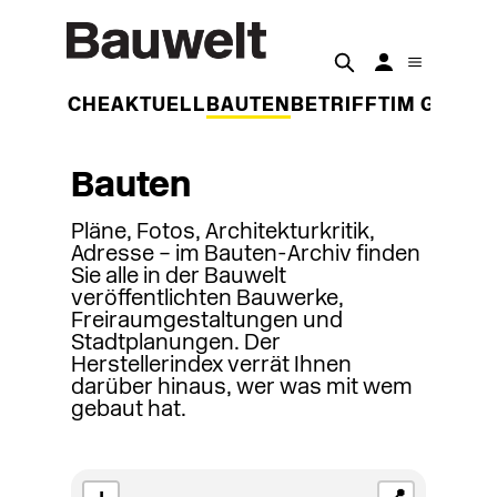
DER WOCHE
AKTUELL
BAUTEN
BETRIFFT
IM GESPR
Bauten
Pläne, Fotos, Architekturkritik,
Adresse – im Bauten-Archiv finden
Sie alle in der Bauwelt
veröffentlichten Bauwerke,
Freiraumgestaltungen und
Stadtplanungen. Der
Herstellerindex verrät Ihnen
darüber hinaus, wer was mit wem
gebaut hat.