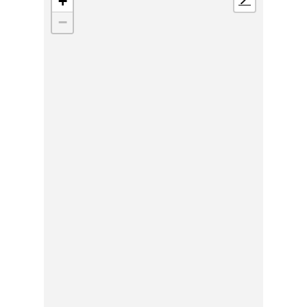
+
📍
−