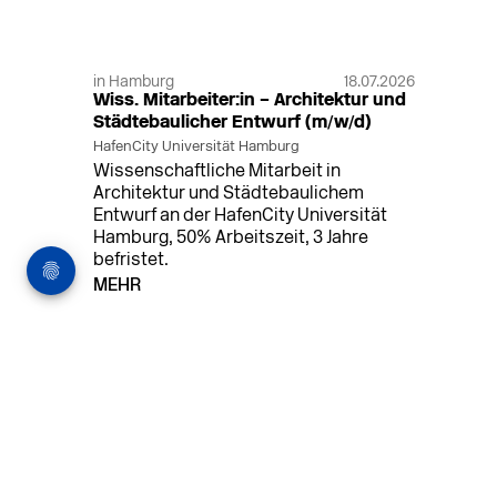
in Hamburg
18.07.2026
Wiss. Mitarbeiter:in – Architektur und
Städtebaulicher Entwurf (m/w/d)
HafenCity Universität Hamburg
Wissenschaftliche Mitarbeit in
Architektur und Städtebaulichem
Entwurf an der HafenCity Universität
Hamburg, 50% Arbeitszeit, 3 Jahre
befristet.
MEHR
in Ahaus (+1 weiterer Standort)
14.07.2026
Architekt (m/w/d) für LPH 1-5 in Ahaus
oder Dortmund
farwickgrote partner Architekten BDA
Stadtplaner PartmbB
Architekt (m/w/d) gesucht: Nachhaltige