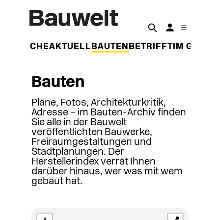
DER WOCHE
AKTUELL
BAUTEN
BETRIFFT
IM GESPR
Bauten
Pläne, Fotos, Architekturkritik,
Adresse – im Bauten-Archiv finden
Sie alle in der Bauwelt
veröffentlichten Bauwerke,
Freiraumgestaltungen und
Stadtplanungen. Der
Herstellerindex verrät Ihnen
darüber hinaus, wer was mit wem
gebaut hat.