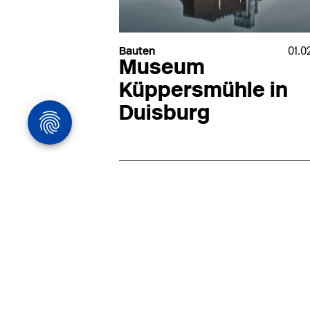
Bauten
01.0
Museum
Küppersmühle in
Duisburg
Architekturstelle
in Hamburg
22.07
Architekt:in (m/w/d) für