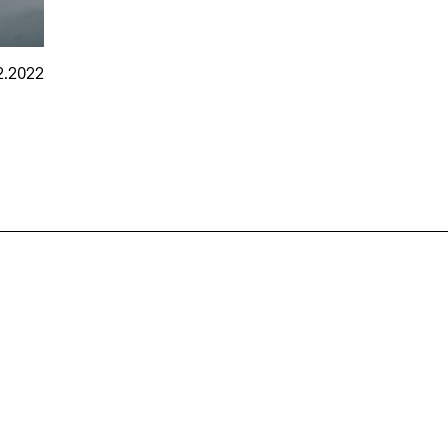
2.2022
nmarkt
.2026
in Hamburg
18.07.2026
in Ahau
Wiss. Mitarbeiter:in – Architektur und
Archi