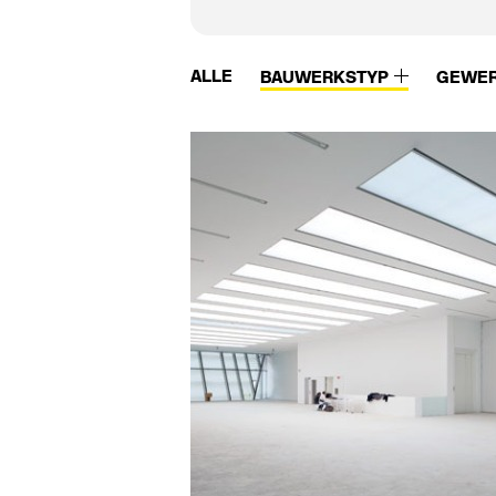
ALLE
BAUWERKSTYP
GEWE
Vidrostone
W.M.K. secur
Viega
Waagner-Biro
Vigour
Wagner
Villeroy & Boch
Wagner Ewar
Viroc
Wagner-Ewar
Vitra
Walter Knoll
Vitra Bad
Wam van Duren
VitrA Sanitärprodukte
Warema
Vitroflex
Watson Steel
VMZinc
we-ef
Vola
Weitzer Parkett
Von Duprin
Wertach Fertigtei