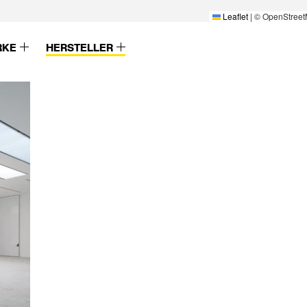
Leaflet
|
© OpenStreet
RKE
HERSTELLER
Wever & Ducre
Zender
Wicona
Zent-Frenger
Wienerberger
ZentFrenger
Wilde+Spieth
Ziegelei Huber
Willy Meyer
Zolpan
Winckelmans
Zumtobel
Winkhaus
Zumtobel Staff
Wirus
ZW Klaus Huber
Wodego-HPL
XAL
Xella
lwerk
Zehnder