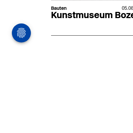
Bauten
05.0
Kunstmuseum Boz
Architekturstelle
in Hamburg
22.07
Architekt:in (m/w/d) für
entwurfsstarke Ausführungspla
LPH5 in Hamburg
Henke & Partner
HENKE + PARTNER ist ein
hochspezialisiertes Architekturbür
anspruchsvolle Bauten im