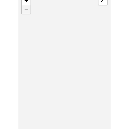
+
📍
−