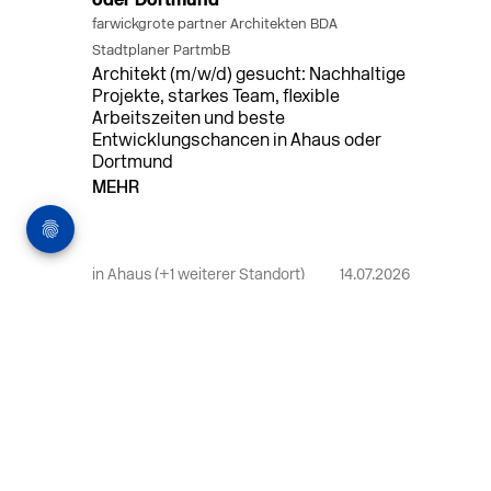
oder Dortmund
farwickgrote partner Architekten BDA
Stadtplaner PartmbB
Architekt (m/w/d) gesucht: Nachhaltige
Projekte, starkes Team, flexible
Arbeitszeiten und beste
Entwicklungschancen in Ahaus oder
Dortmund
MEHR
in Ahaus (+1 weiterer Standort)
14.07.2026
Bauleiter (m/w/d) Bauüberwachung in
Ahaus oder Dortmund
farwickgrote partner Architekten BDA
Stadtplaner PartmbB
Bauleiter (m/w/d) gesucht: Nachhaltige
Projekte, starkes Team, flexible
Arbeitszeiten und beste
Entwicklungschancen in Ahaus oder
Dortmund