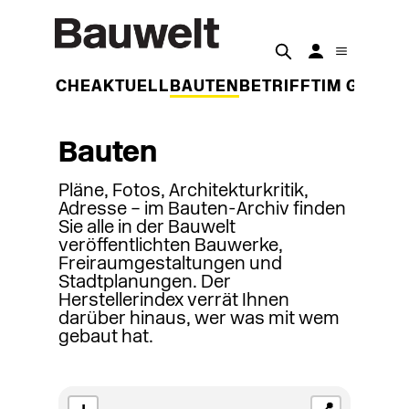
DER WOCHE
AKTUELL
BAUTEN
BETRIFFT
IM GESPR
Bauten
Pläne, Fotos, Architekturkritik,
Adresse – im Bauten-Archiv finden
Sie alle in der Bauwelt
veröffentlichten Bauwerke,
Freiraumgestaltungen und
Stadtplanungen. Der
Herstellerindex verrät Ihnen
darüber hinaus, wer was mit wem
gebaut hat.