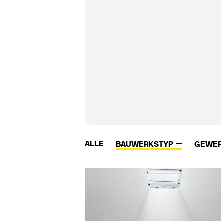
ALLE
BAUWERKSTYP
GEWE
Vidrostone
W.M.K. secur
Viega
Waagner-Biro
Vigour
Wagner
Villeroy & Boch
Wagner Ewar