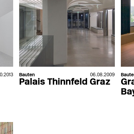
Willy Meyer
Zolpan
Winckelmans
Zumtobel
Winkhaus
Zumtobel Staff
Wirus
ZW Klaus Huber
Wodego-HPL
XAL
Xella
lwerk
Zehnder
10.2013
Bauten
06.08.2009
Baute
Palais Thinnfeld Graz
Gr
Ba