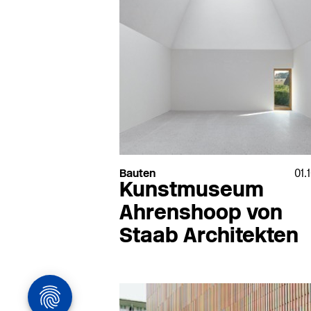
Viroc
Wagner-Ewar
Vitra
Walter Knoll
Vitra Bad
Wam van Duren
VitrA Sanitärprodukte
Warema
Vitroflex
Watson Steel
VMZinc
we-ef
Vola
Weitzer Parkett
Von Duprin
Wertach Fertigtei
Bauten
01.
Kunstmuseum
Ahrenshoop von
Staab Architekten