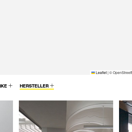
Leaflet
|
© OpenStreet
RKE
HERSTELLER
Wever & Ducre
Zender
Wicona
Zent-Frenger
Wienerberger
ZentFrenger
Wilde+Spieth
Ziegelei Huber