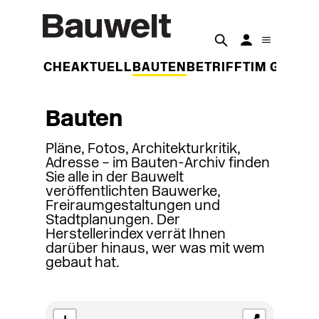
DER WOCHE
AKTUELL
BAUTEN
BETRIFFT
IM GESPR
Bauten
Pläne, Fotos, Architekturkritik,
Adresse – im Bauten-Archiv finden
Sie alle in der Bauwelt
veröffentlichten Bauwerke,
Freiraumgestaltungen und
Stadtplanungen. Der
Herstellerindex verrät Ihnen
darüber hinaus, wer was mit wem
gebaut hat.