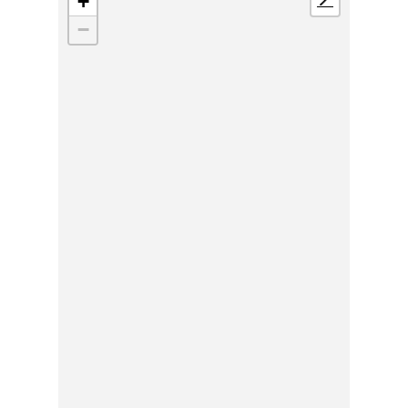
+
📍
−