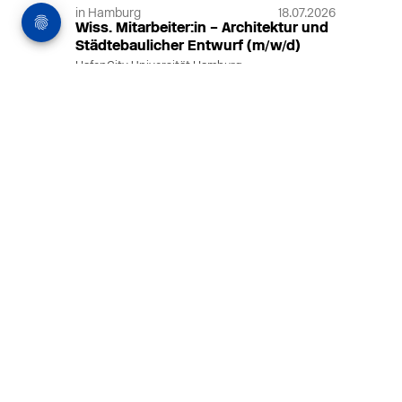
in Hamburg
18.07.2026
Wiss. Mitarbeiter:in – Architektur und
Städtebaulicher Entwurf (m/w/d)
HafenCity Universität Hamburg
Wissenschaftliche Mitarbeit in
Architektur und Städtebaulichem
Entwurf an der HafenCity Universität
Hamburg, 50% Arbeitszeit, 3 Jahre
befristet.
MEHR
in Ahaus (+1 weiterer Standort)
14.07.2026
Architekt (m/w/d) für LPH 1-5 in Ahaus
oder Dortmund
farwickgrote partner Architekten BDA
Stadtplaner PartmbB
Architekt (m/w/d) gesucht: Nachhaltige
Projekte, starkes Team, flexible
Arbeitszeiten und beste
Entwicklungschancen in Ahaus oder