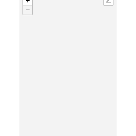
+
📍
−