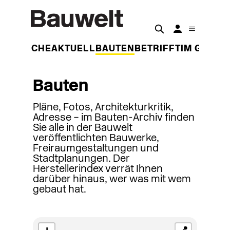
DER WOCHE
AKTUELL
BAUTEN
BETRIFFT
IM GESPR
Bauten
Pläne, Fotos, Architekturkritik,
Adresse – im Bauten-Archiv finden
Sie alle in der Bauwelt
veröffentlichten Bauwerke,
Freiraumgestaltungen und
Stadtplanungen. Der
Herstellerindex verrät Ihnen
darüber hinaus, wer was mit wem
gebaut hat.