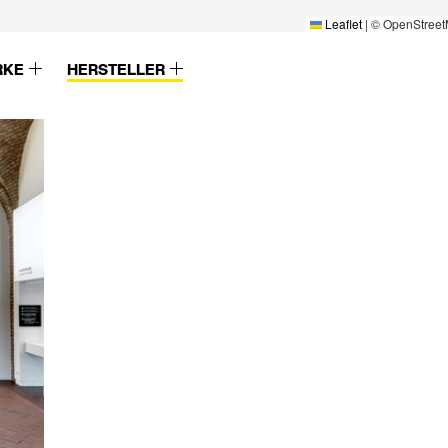
Leaflet
|
© OpenStreet
RKE
HERSTELLER
Wever & Ducre
Zender
Wicona
Zent-Frenger
Wienerberger
ZentFrenger
Wilde+Spieth
Ziegelei Huber
Willy Meyer
Zolpan
Winckelmans
Zumtobel
Winkhaus
Zumtobel Staff
Wirus
ZW Klaus Huber
Wodego-HPL
XAL
Xella
lwerk
Zehnder