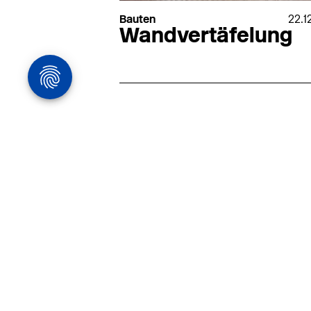
Bauten
22.1
Wandvertäfelung
Architekturstelle
in Hamburg
22.07
Architekt:in (m/w/d) für
entwurfsstarke Ausführungspla
LPH5 in Hamburg
Henke & Partner
HENKE + PARTNER ist ein
hochspezialisiertes Architekturbür
anspruchsvolle Bauten im