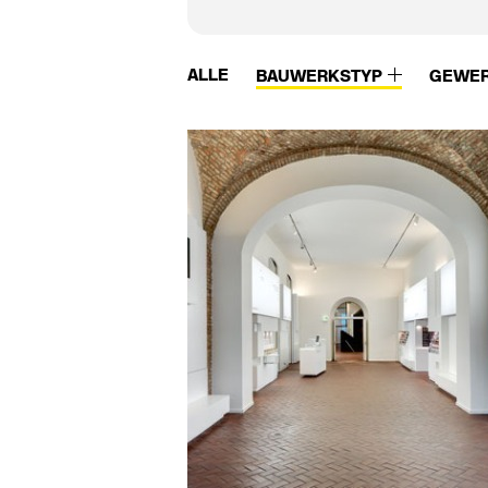
ALLE
BAUWERKSTYP
GEWE
Vidrostone
W.M.K. secur
Viega
Waagner-Biro
Vigour
Wagner
Villeroy & Boch
Wagner Ewar
Viroc
Wagner-Ewar
Vitra
Walter Knoll
Vitra Bad
Wam van Duren
VitrA Sanitärprodukte
Warema
Vitroflex
Watson Steel
VMZinc
we-ef
Vola
Weitzer Parkett
Von Duprin
Wertach Fertigtei