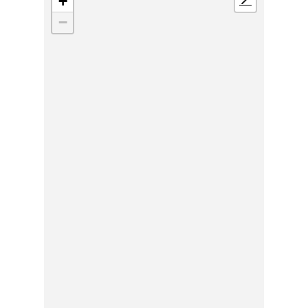
+
📍
−