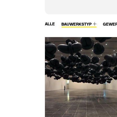
ALLE
BAUWERKSTYP
GEWE
Vidrostone
W.M.K. secur
Viega
Waagner-Biro
Vigour
Wagner
Villeroy & Boch
Wagner Ewar
Viroc
Wagner-Ewar
Vitra
Walter Knoll
Vitra Bad
Wam van Duren
VitrA Sanitärprodukte
Warema
Vitroflex
Watson Steel
VMZinc
we-ef
Vola
Weitzer Parkett
Von Duprin
Wertach Fertigtei