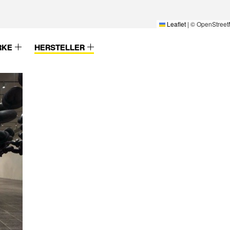
Leaflet
|
© OpenStreet
RKE
HERSTELLER
Wever & Ducre
Zender
Wicona
Zent-Frenger
Wienerberger
ZentFrenger
Wilde+Spieth
Ziegelei Huber
Willy Meyer
Zolpan
Winckelmans
Zumtobel
Winkhaus
Zumtobel Staff
Wirus
ZW Klaus Huber
Wodego-HPL
XAL
Xella
lwerk
Zehnder