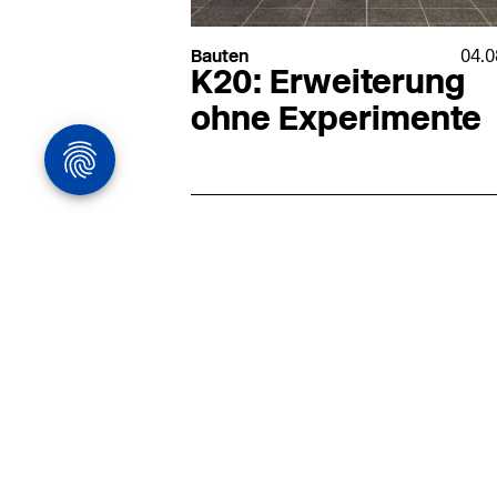
Bauten
04.0
K20: Erweiterung
ohne Experimente
Architekturstelle
in Hamburg
22.07
Architekt:in (m/w/d) für
entwurfsstarke Ausführungspla
LPH5 in Hamburg
Henke & Partner