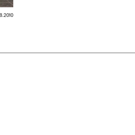
8.2010
nmarkt
.2026
in Hamburg
18.07.2026
in Ahau
Wiss. Mitarbeiter:in – Architektur und
Archi
nung
Städtebaulicher Entwurf (m/w/d)
oder
HafenCity Universität Hamburg
farwick
Wissenschaftliche Mitarbeit in
Stadtp