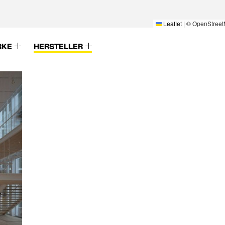
Leaflet
|
© OpenStreet
RKE
HERSTELLER
Wever & Ducre
Zender
Wicona
Zent-Frenger
Wienerberger
ZentFrenger
Wilde+Spieth
Ziegelei Huber
Willy Meyer
Zolpan
Winckelmans
Zumtobel
Winkhaus
Zumtobel Staff
Wirus
ZW Klaus Huber
Wodego-HPL
XAL
Xella
lwerk
Zehnder