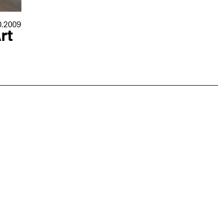
0.2009
rt
nmarkt
.2026
in Hamburg
18.07.2026
in Ahau
Wiss. Mitarbeiter:in – Architektur und
Archi
nung
Städtebaulicher Entwurf (m/w/d)
oder
HafenCity Universität Hamburg
farwick
Wissenschaftliche Mitarbeit in
Stadtp