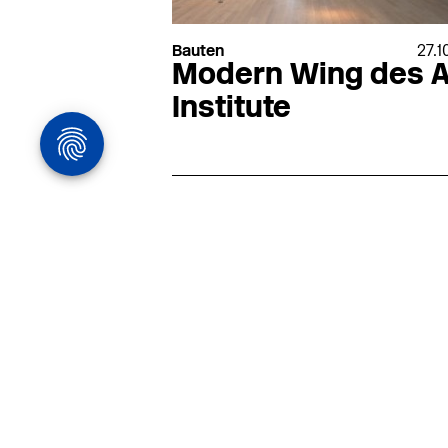
Bauten
27.1
Modern Wing des A
Institute
Architekturstelle
in Hamburg
22.07
Architekt:in (m/w/d) für
entwurfsstarke Ausführungspla
LPH5 in Hamburg
Henke & Partner