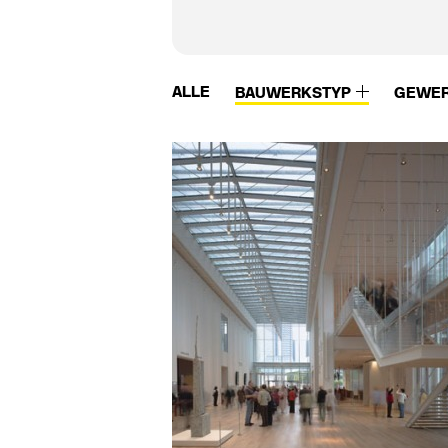
ALLE
BAUWERKSTYP
GEWE
Vidrostone
W.M.K. secur
Viega
Waagner-Biro
Vigour
Wagner
Villeroy & Boch
Wagner Ewar
Viroc
Wagner-Ewar
Vitra
Walter Knoll
Vitra Bad
Wam van Duren
VitrA Sanitärprodukte
Warema
Vitroflex
Watson Steel
VMZinc
we-ef
Vola
Weitzer Parkett
Von Duprin
Wertach Fertigtei