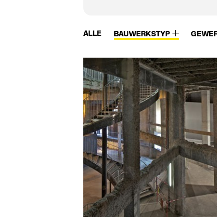
ALLE
BAUWERKSTYP
GEWE
Vidrostone
W.M.K. secur
Viega
Waagner-Biro
Vigour
Wagner
Villeroy & Boch
Wagner Ewar
Viroc
Wagner-Ewar
Vitra
Walter Knoll
Vitra Bad
Wam van Duren
VitrA Sanitärprodukte
Warema
Vitroflex
Watson Steel
VMZinc
we-ef
Vola
Weitzer Parkett
Von Duprin
Wertach Fertigtei