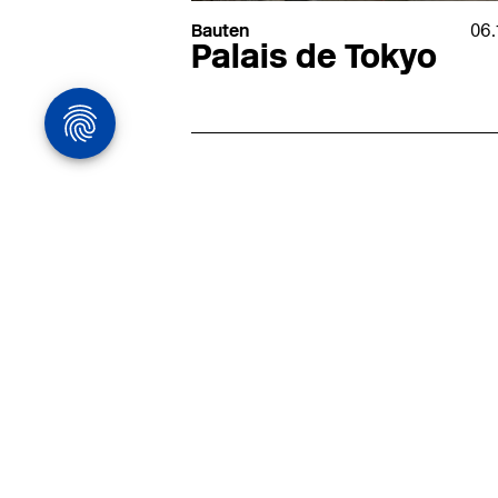
Bauten
06.
Palais de Tokyo
Architekturstelle
in Hamburg
22.07
Architekt:in (m/w/d) für
entwurfsstarke Ausführungspla
LPH5 in Hamburg
Henke & Partner
HENKE + PARTNER ist ein
hochspezialisiertes Architekturbür
anspruchsvolle Bauten im