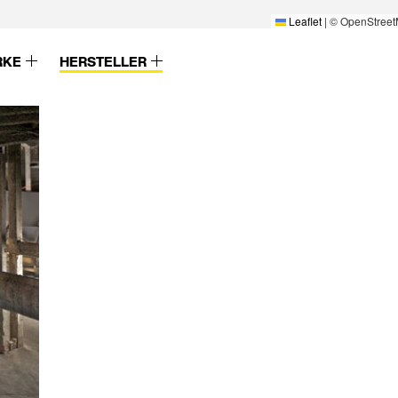
Leaflet
|
© OpenStreet
RKE
HERSTELLER
Wever & Ducre
Zender
Wicona
Zent-Frenger
Wienerberger
ZentFrenger
Wilde+Spieth
Ziegelei Huber
Willy Meyer
Zolpan
Winckelmans
Zumtobel
Winkhaus
Zumtobel Staff
Wirus
ZW Klaus Huber
Wodego-HPL
XAL
Xella
lwerk
Zehnder