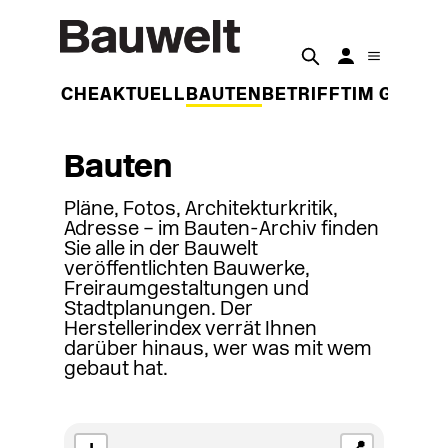
DER WOCHE
AKTUELL
BAUTEN
BETRIFFT
IM GESPR
Bauten
Pläne, Fotos, Architekturkritik,
Adresse – im Bauten-Archiv finden
Sie alle in der Bauwelt
veröffentlichten Bauwerke,
Freiraumgestaltungen und
Stadtplanungen. Der
Herstellerindex verrät Ihnen
darüber hinaus, wer was mit wem
gebaut hat.