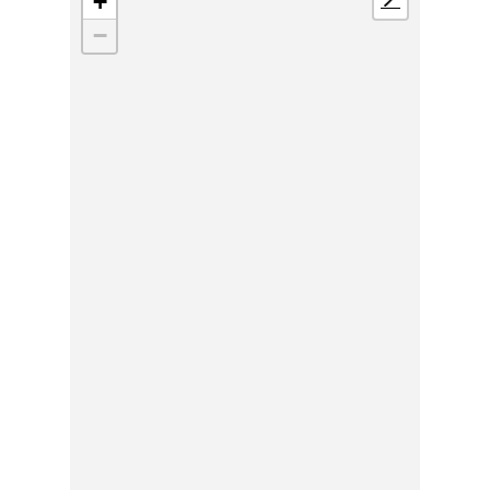
+
📍
−