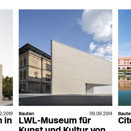
Wever & Ducre
Zender
Wicona
Zent-Frenger
Wienerberger
ZentFrenger
Wilde+Spieth
Ziegelei Huber
Willy Meyer
Zolpan
Winckelmans
Zumtobel
Winkhaus
Zumtobel Staff
Wirus
ZW Klaus Huber
Wodego-HPL
XAL
Xella
lwerk
Zehnder
12.2019
Bauten
09.09.2014
Baute
 in
LWL-Museum für
Cit
Kunst und Kultur von