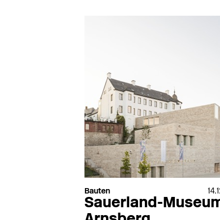
Vidrostone
W.M.K. secur
Viega
Waagner-Biro
Vigour
Wagner
Villeroy & Boch
Wagner Ewar
Viroc
Wagner-Ewar
Vitra
Walter Knoll
Vitra Bad
Wam van Duren
VitrA Sanitärprodukte
Warema
Vitroflex
Watson Steel
VMZinc
we-ef
Vola
Weitzer Parkett
Von Duprin
Wertach Fertigtei
Bauten
14.
Sauerland-Museum
Arnsberg