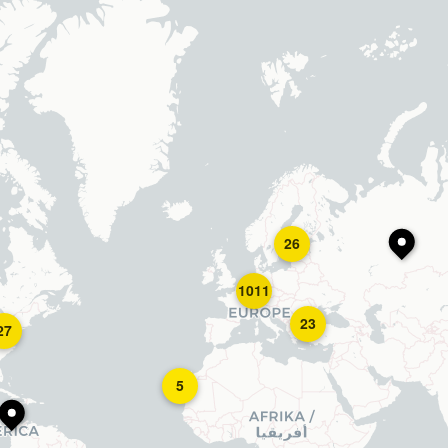
26
1011
23
27
5