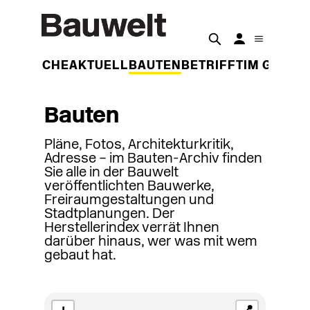
DER WOCHE
AKTUELL
BAUTEN
BETRIFFT
IM GESPR
Bauten
Pläne, Fotos, Architekturkritik,
Adresse – im Bauten-Archiv finden
Sie alle in der Bauwelt
veröffentlichten Bauwerke,
Freiraumgestaltungen und
Stadtplanungen. Der
Herstellerindex verrät Ihnen
darüber hinaus, wer was mit wem
gebaut hat.