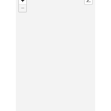
+
📍
−