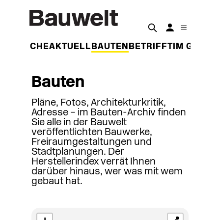
DER WOCHE
AKTUELL
BAUTEN
BETRIFFT
IM GESPR
Bauten
Pläne, Fotos, Architekturkritik,
Adresse – im Bauten-Archiv finden
Sie alle in der Bauwelt
veröffentlichten Bauwerke,
Freiraumgestaltungen und
Stadtplanungen. Der
Herstellerindex verrät Ihnen
darüber hinaus, wer was mit wem
gebaut hat.