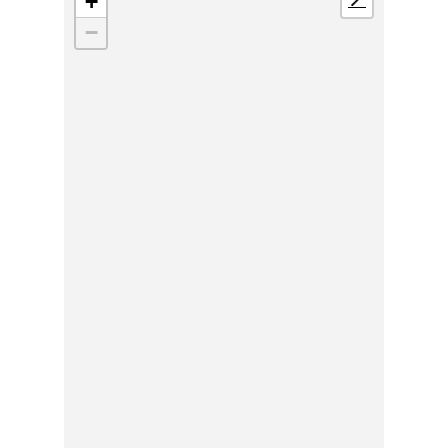
+
📍
−