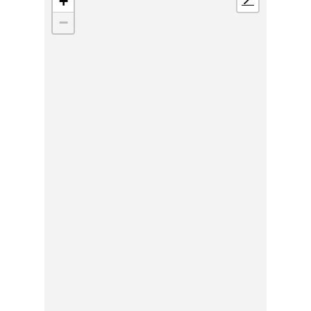
+
📍
−