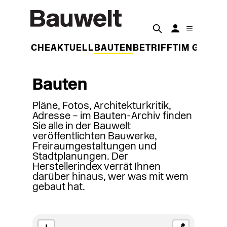
DER WOCHE
AKTUELL
BAUTEN
BETRIFFT
IM GESPR
Bauten
Pläne, Fotos, Architekturkritik,
Adresse – im Bauten-Archiv finden
Sie alle in der Bauwelt
veröffentlichten Bauwerke,
Freiraumgestaltungen und
Stadtplanungen. Der
Herstellerindex verrät Ihnen
darüber hinaus, wer was mit wem
gebaut hat.