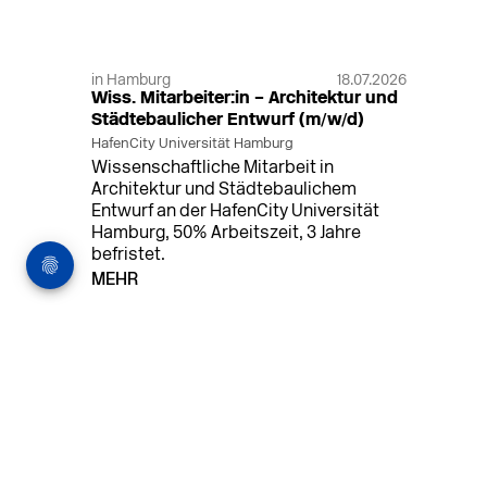
in Hamburg
18.07.2026
Wiss. Mitarbeiter:in – Architektur und
Städtebaulicher Entwurf (m/w/d)
HafenCity Universität Hamburg
Wissenschaftliche Mitarbeit in
Architektur und Städtebaulichem
Entwurf an der HafenCity Universität
Hamburg, 50% Arbeitszeit, 3 Jahre
befristet.
MEHR
in Ahaus (+1 weiterer Standort)
14.07.2026
Architekt (m/w/d) für LPH 1-5 in Ahaus
oder Dortmund
farwickgrote partner Architekten BDA
Stadtplaner PartmbB
Architekt (m/w/d) gesucht: Nachhaltige