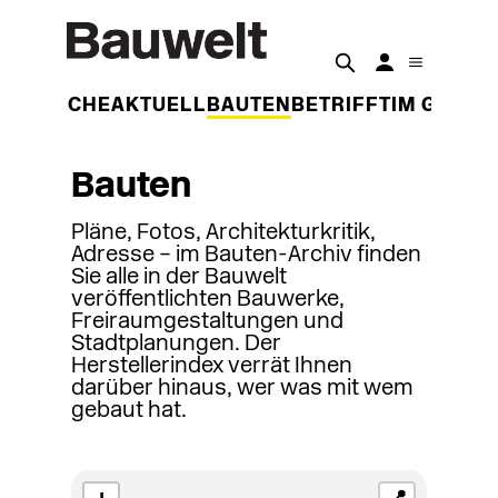
DER WOCHE
AKTUELL
BAUTEN
BETRIFFT
IM GESPR
Bauten
Pläne, Fotos, Architekturkritik,
Adresse – im Bauten-Archiv finden
Sie alle in der Bauwelt
veröffentlichten Bauwerke,
Freiraumgestaltungen und
Stadtplanungen. Der
Herstellerindex verrät Ihnen
darüber hinaus, wer was mit wem
gebaut hat.