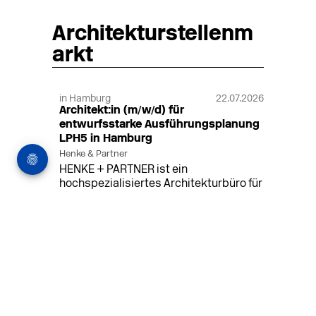
Architekturstellenm
arkt
in Hamburg
22.07.2026
Architekt:in (m/w/d) für
entwurfsstarke Ausführungsplanung
LPH5 in Hamburg
Henke & Partner
HENKE + PARTNER ist ein
hochspezialisiertes Architekturbüro für
anspruchsvolle Bauten im
Gesundheits-/Forschungsbau und
Denkmalschutz.
MEHR
in Hamburg
18.07.2026
Wiss. Mitarbeiter:in – Architektur und