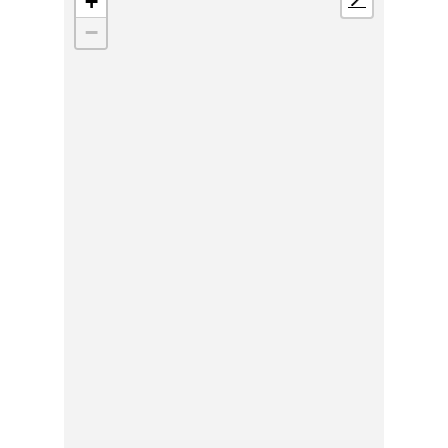
+
📍
−