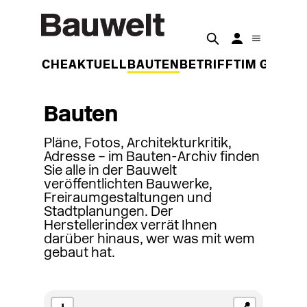
DER WOCHE
AKTUELL
BAUTEN
BETRIFFT
IM GESPR
Bauten
Pläne, Fotos, Architekturkritik,
Adresse – im Bauten-Archiv finden
Sie alle in der Bauwelt
veröffentlichten Bauwerke,
Freiraumgestaltungen und
Stadtplanungen. Der
Herstellerindex verrät Ihnen
darüber hinaus, wer was mit wem
gebaut hat.