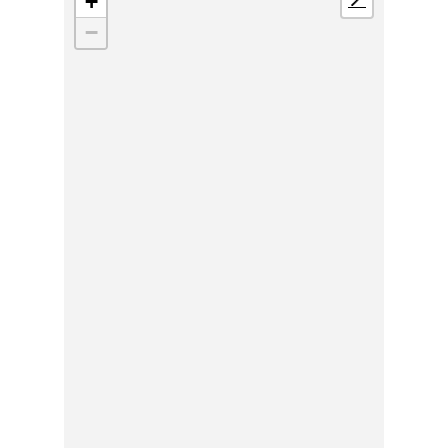
+
📍
−