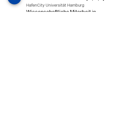
HafenCity Universität Hamburg
Wissenschaftliche Mitarbeit in
Architektur und Städtebaulichem
Entwurf an der HafenCity Universität
Hamburg, 50% Arbeitszeit, 3 Jahre
befristet.
MEHR
in Ahaus (+1 weiterer Standort)
14.07.2026
Architekt (m/w/d) für LPH 1-5 in Ahaus
oder Dortmund
farwickgrote partner Architekten BDA
Stadtplaner PartmbB
Architekt (m/w/d) gesucht: Nachhaltige
Projekte, starkes Team, flexible
Arbeitszeiten und beste
Entwicklungschancen in Ahaus oder
Dortmund
MEHR