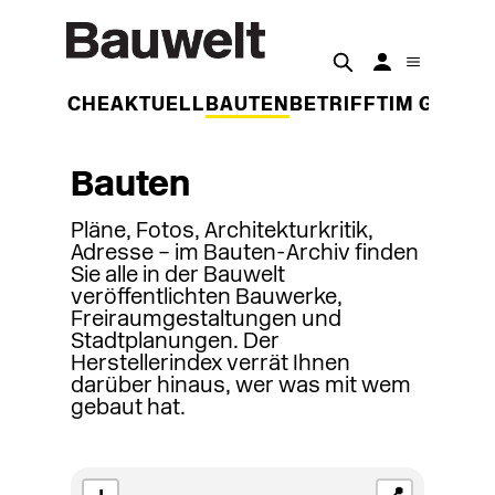
DER WOCHE
AKTUELL
BAUTEN
BETRIFFT
IM GESPR
Bauten
Pläne, Fotos, Architekturkritik,
Adresse – im Bauten-Archiv finden
Sie alle in der Bauwelt
veröffentlichten Bauwerke,
Freiraumgestaltungen und
Stadtplanungen. Der
Herstellerindex verrät Ihnen
darüber hinaus, wer was mit wem
gebaut hat.