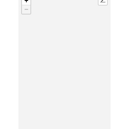
+
📍
−