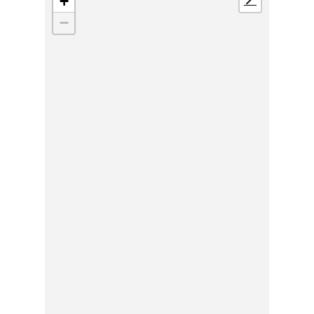
+
📍
−