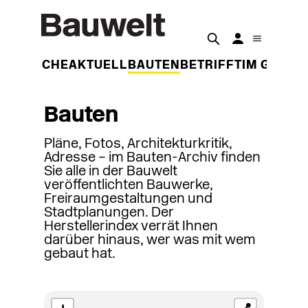
DER WOCHE
AKTUELL
BAUTEN
BETRIFFT
IM GESPR
Bauten
Pläne, Fotos, Architekturkritik,
Adresse – im Bauten-Archiv finden
Sie alle in der Bauwelt
veröffentlichten Bauwerke,
Freiraumgestaltungen und
Stadtplanungen. Der
Herstellerindex verrät Ihnen
darüber hinaus, wer was mit wem
gebaut hat.