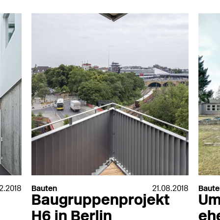
Villeroy & Boch
WaBi Bauelemen
n
VIMAR
Warema
Vink
Weber Broutin
VitrA Sanitärprodukte
Weekamp Deure
VM Zinc / Umicore
Weishaupt
Vogel & Noot
Werzalit
Vola
Westag & Getalit
Von Rotz & Wiedemar
Westag Getalit
Seilbahnen
Westo
Voran Maschinen
Wicona
Vorwerk
Wienerberger
Vulcatec
Wila
W-K-Winterhoff
12.2018
Bauten
21.08.2018
Baute
Baugruppenprojekt
Um
H6 in Berlin
eh